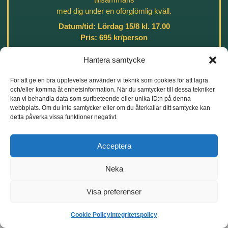
med dig under en oförglömlig kväll.
KONTAKT
HITTA HIT
GENVÄGAR
TIPSA
Datum/tid: Lördag 15/8 kl. 17.00
ANDRA OM
0705 - 880
Skogens
Konferens &
OSS
Pris: 695 kr/person
277
Hus
Kickoff
519 91
Boka din plats direkt via Swish:
info@skogenshus.nu
Fest & Event
Hantera samtycke
Viskadal
123 538 0803
Hitta hit
Catering
Välkommen till vår jubileumskväll!
För att ge en bra upplevelse använder vi teknik som cookies för att lagra
och/eller komma åt enhetsinformation. När du samtycker till dessa tekniker
Boende
Fördrink
kan vi behandla data som surfbeteende eller unika ID:n på denna
webbplats. Om du inte samtycker eller om du återkallar ditt samtycke kan
Aktiviteter
Stor grillbuffé
detta påverka vissa funktioner negativt.
Dessert
Acceptera
Integritetspolicy
Cookiepolicy (EU)
Live: Nattzudd
Producerad av: André med Vänner
Frågor? Kontakta oss gärna på tel: 0705 - 880 277
Neka
© 2026 Skogens hus i Istorp AB
Visa preferenser
Cookie Policy
Integritetspolicy