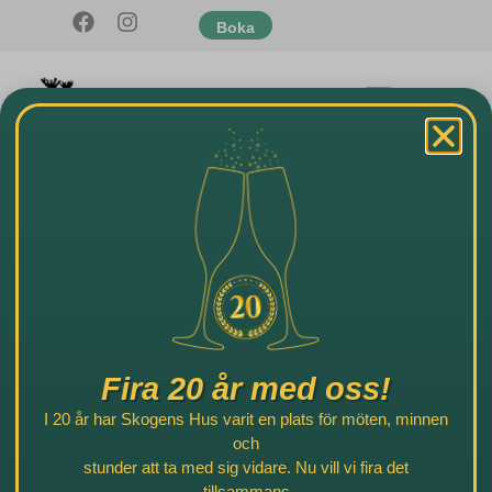
Boka
Staffan Johansson,
Rektor väst
Tack Tommy! …
för en mycket god lunch, trevligt bemötande och en perfekt
organisation! Många av personalen har hört av sig och öst
beröm över er!
Fira 20 år med oss!
I 20 år har Skogens Hus varit en plats för möten, minnen
och
stunder att ta med sig vidare. Nu vill vi fira det
Bokningsförfrågan
tillsammans