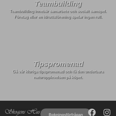
Teambuilding
Teambuilding innebär samarbete och socialt samspel.
Företag eller en idrottsförening spelar ingen roll.
Tipspromenad
Gå vår kluriga tipspromenad och få den underbara
naturupplevelsen på köpet.
Bokningsförfrågan