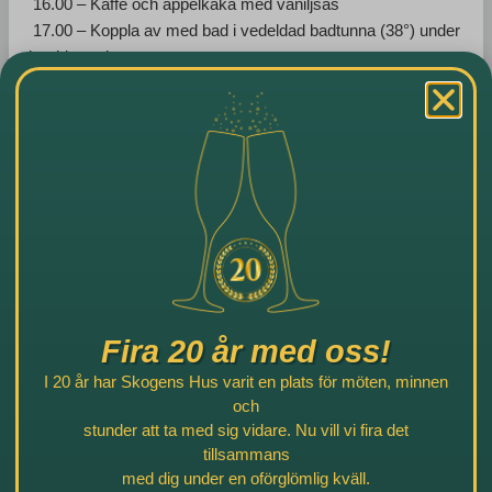
16.00 – Kaffe och äppelkaka med vaniljsås
17.00 – Koppla av med bad i vedeldad badtunna (38°) under
bar himmel
19.00 – Nu väntar en härlig middag från skogens skafferi
Hör av dig för mer information.
Bokningsförfrågan
Tillbaka
Fira 20 år med oss!
Fler aktiviteter
I 20 år har Skogens Hus varit en plats för möten, minnen
och
stunder att ta med sig vidare. Nu vill vi fira det
tillsammans
med dig under en oförglömlig kväll.
Vedeldade badtunnor